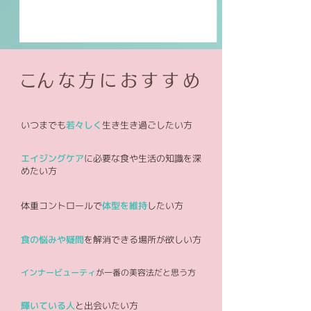
​こんな方におすすめ​
いつまでも
若々しく
生き生き過ごしたい方
エイジングケア
に必要な食や生活の知識を深
めたい方
体重コントロールで
体型を維持
したい方
食の悩みや疑問
を解消できる場所が欲しい方
インナービューティ
が一番の美容法だと思う方
輝いている人
と出会いたい方