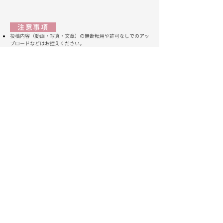
注意事項
投稿内容（動画・写真・文章）の無断転用や許可なしでのアッ
プロードなどはお控えください。
サロン内の内容や、オーナーが発信する内容について、サロン
外（口外、SNSなどを含む全てのメディア・媒体）転記するこ
とを一切禁止致します。
他の利用者への中傷、脅迫、嫌がらせなどに該当する行為を禁
止致します。
迷惑行為が確認された会員は、警告や強制退会などの措置を取
らせて頂くことがあります。あらかじめご了承ください。
こんな方におすすめです
募集は終了いたしました
ご利用の流れ