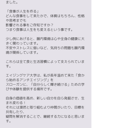
ました。
「食事が人生を作る」
どんな食事をして来たかで、体質はもちろん、性格
や思考までも
影響される事をご存知ですか？
つまり食事は人生をも変えるという事です。
少し例にあげると、腸内環境は心や全身の健康に大
きく関わっています。
不安やストレスに弱いなど、気持ちの問題も腸内環
境が関係しています。
これらは全て食と生活習慣によって支えられていま
す。
エイジングケア大学は、
私が長年温めて来た「食か
ら始めるアンチエイジング」を
スローガンに、「自分らしく輝き続ける」ための学
びや体験を提供する場所です。
自身の価値を高め、新しい自分を自ら発掘させ、生
まれ変わる！
それには漠然と取り組むより仲間がいたり、目標を
共有したり、
疑問を解消することで、継続する力になると思いま
す。