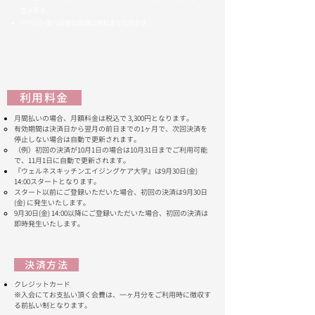
含みます。
イベント等への参加費用は別料金となります。
利用料金
​月間払いの場合、月額料金は税込で 3,300円となります。
有効期間は決済日から翌月の前日までの1ヶ月で、次回決済を
停止しない場合は自動で更新されます。
（例）初回の決済が10月1日の場合は10月31日までご利用可能
で、11月1日に自動で更新されます。
『ウェルネスキッチンエイジングケア大学』は9月30日(金)
14:00スタートとなります。
スタート以前にご登録いただいた場合、初回の決済は​9月30日
(金) に発生いたします。
9月30日(金) 14:00以降にご登録いただいた場合、初回の決済は
即時発生いたします。
決済方法
クレジットカード
​※入会にてお支払い頂く会費は、一ヶ月分をご利用時に徴収す
る前払い制となります。